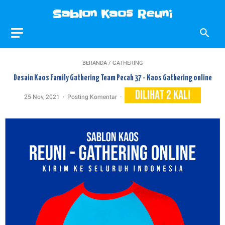
Sablon Kaos Reuni
Sablon Kaos Reuni, Desain Kaos Reuni, Contoh Kaos Reuni, Jasa Sablon Kaos Reuni, Konveksi Kaos Reuni
BERANDA
/
GATHERING
Desain Kaos Family Gathering Team Pecah 37 - Kaos Gathering online
DiLihat
2
Kali
25 Nov, 2021
Posting Komentar