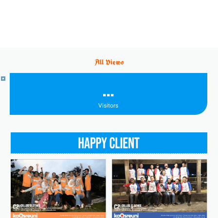
All Views
…
Visitors